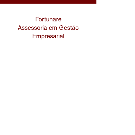
Fortunare
Assessoria
em Gestão
Empresarial
Formulário de inscrição
Enviar
fabiani@fortunare.com.br
48 99126-4063
Tijucas - SC